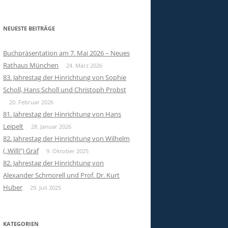
NEUESTE BEITRÄGE
Buchpräsentation am 7. Mai 2026 – Neues
Rathaus München
24. März 2026
83. Jahrestag der Hinrichtung von Sophie
Scholl, Hans Scholl und Christoph Probst
20. Februar 2026
81. Jahrestag der Hinrichtung von Hans
Leipelt
28. Januar 2026
82. Jahrestag der Hinrichtung von Wilhelm
(„Willi“) Graf
9. Oktober 2025
82. Jahrestag der Hinrichtung von
Alexander Schmorell und Prof. Dr. Kurt
Huber
29. Juli 2025
KATEGORIEN