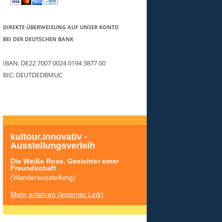
DIREKTE ÜBERWEISUNG AUF UNSER KONTO
BEI DER DEUTSCHEN BANK
IBAN: DE22 7007 0024 0194 3877 00
BIC: DEUTDEDBMUC
kultour.innovativ - 
Ausstellungsverleih
Die Weiße Rose. Gesichter einer 
Freundschaft
(Wanderausstellung)
Mehr erfahren (externer Link)