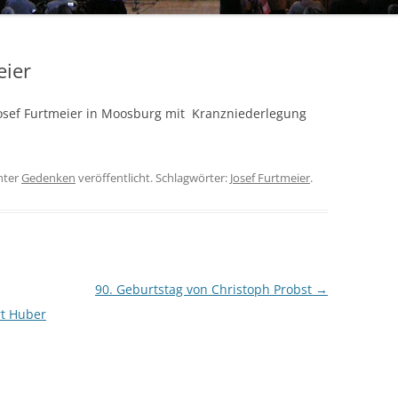
eier
osef Furtmeier in Moosburg mit Kranzniederlegung
nter
Gedenken
veröffentlicht. Schlagwörter:
Josef Furtmeier
.
90. Geburtstag von Christoph Probst
→
rt Huber