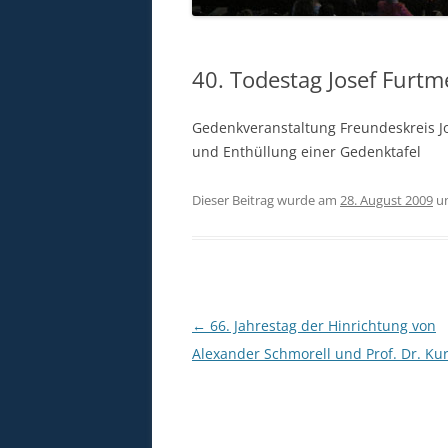
40. Todestag Josef Furtm
Gedenkveranstaltung Freundeskreis J
und Enthüllung einer Gedenktafel
Dieser Beitrag wurde am
28. August 2009
u
Beitragsnavigation
←
66. Jahrestag der Hinrichtung von
Alexander Schmorell und Prof. Dr. Ku