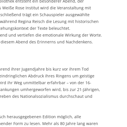
ibliothek entsteht ein besonderer Abend, der
 Weiße Rose Institut wird die Veranstaltung mit
schließend trägt ein Schauspieler ausgewählte
 während Regina Reisch die Lesung mit historischen
ehungskontext der Texte beleuchtet.
end und vertiefen die emotionale Wirkung der Worte.
n diesem Abend des Erinnerns und Nachdenkens.
hrend ihrer Jugendjahre bis kurz vor ihrem Tod
 eindringlichen Abdruck ihres Ringens um geistige
ird ihr Weg unmittelbar erfahrbar – von der 16-
wankungen umhergeworfen wird, bis zur 21-Jährigen,
treben des Nationalsozialismus durchschaut und
isch herausgegebenen Edition möglich, alle
ender Form zu lesen. Mehr als 80 Jahre lang waren