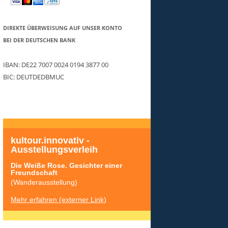
DIREKTE ÜBERWEISUNG AUF UNSER KONTO
BEI DER DEUTSCHEN BANK
IBAN: DE22 7007 0024 0194 3877 00
BIC: DEUTDEDBMUC
kultour.innovativ - 
Ausstellungsverleih
Die Weiße Rose. Gesichter einer 
Freundschaft
(Wanderausstellung)
Mehr erfahren (externer Link)