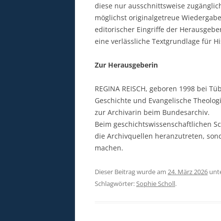
diese nur ausschnittsweise zugänglich 
möglichst originalgetreue Wiedergab
editorischer Eingriffe der Herausgebe
eine verlässliche Textgrundlage für Hi
Zur Herausgeberin
REGINA REISCH, geboren 1998 bei Tüb
Geschichte und Evangelische Theologi
zur Archivarin beim Bundesarchiv.
Beim geschichtswissenschaftlichen Sch
die Archivquellen heranzutreten, son
machen.
Dieser Beitrag wurde am
24. März 2026
unt
Schlagwörter:
Sophie Scholl
.