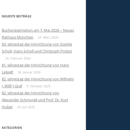
NEUESTE BEITRÄGE
Buchpräsentation am 7. Mai 2026 – Neues
Rathaus München
24. März 2026
83. Jahrestag der Hinrichtung von Sophie
Scholl, Hans Scholl und Christoph Probst
20. Februar 2026
81. Jahrestag der Hinrichtung von Hans
Leipelt
28. Januar 2026
82. Jahrestag der Hinrichtung von Wilhelm
(„Willi“) Graf
9. Oktober 2025
82. Jahrestag der Hinrichtung von
Alexander Schmorell und Prof. Dr. Kurt
Huber
29. Juli 2025
KATEGORIEN