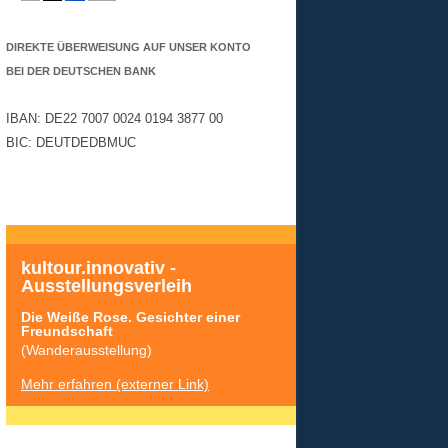
DIREKTE ÜBERWEISUNG AUF UNSER KONTO
BEI DER DEUTSCHEN BANK
IBAN: DE22 7007 0024 0194 3877 00
BIC: DEUTDEDBMUC
kultour.innovativ - 
Ausstellungsverleih
Die Weiße Rose. Gesichter einer 
Freundschaft
(Wanderausstellung)
Mehr erfahren (externer Link)