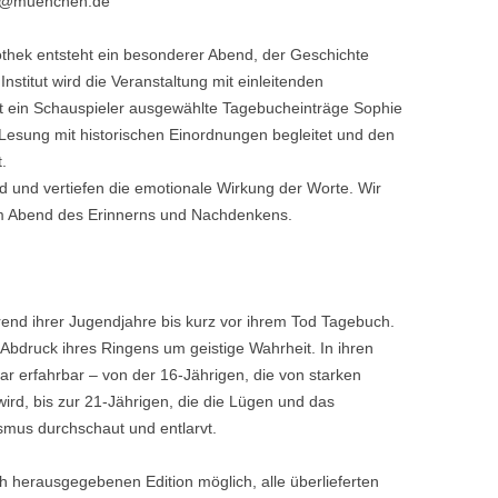
thek@muenchen.de
iothek entsteht ein besonderer Abend, der Geschichte
stitut wird die Veranstaltung mit einleitenden
t ein Schauspieler ausgewählte Tagebucheinträge Sophie
 Lesung mit historischen Einordnungen begleitet und den
.
 und vertiefen die emotionale Wirkung der Worte. Wir
em Abend des Erinnerns und Nachdenkens.
end ihrer Jugendjahre bis kurz vor ihrem Tod Tagebuch.
n Abdruck ihres Ringens um geistige Wahrheit. In ihren
ar erfahrbar – von der 16-Jährigen, die von starken
d, bis zur 21-Jährigen, die die Lügen und das
smus durchschaut und entlarvt.
ch herausgegebenen Edition möglich, alle überlieferten