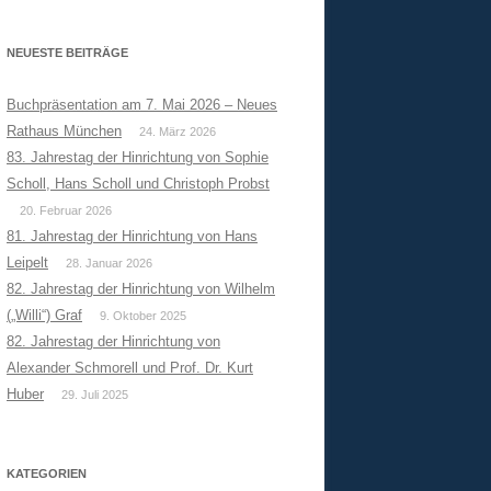
NEUESTE BEITRÄGE
Buchpräsentation am 7. Mai 2026 – Neues
Rathaus München
24. März 2026
83. Jahrestag der Hinrichtung von Sophie
Scholl, Hans Scholl und Christoph Probst
20. Februar 2026
81. Jahrestag der Hinrichtung von Hans
Leipelt
28. Januar 2026
82. Jahrestag der Hinrichtung von Wilhelm
(„Willi“) Graf
9. Oktober 2025
82. Jahrestag der Hinrichtung von
Alexander Schmorell und Prof. Dr. Kurt
Huber
29. Juli 2025
KATEGORIEN