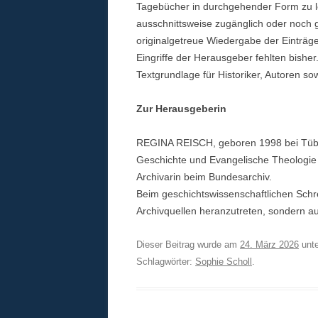
Tagebücher in durchgehender Form zu l
ausschnittsweise zugänglich oder noch gar
originalgetreue Wiedergabe der Einträg
Eingriffe der Herausgeber fehlten bisher
Textgrundlage für Historiker, Autoren sow
Zur Herausgeberin
REGINA REISCH, geboren 1998 bei Tübi
Geschichte und Evangelische Theologie 
Archivarin beim Bundesarchiv.
Beim geschichtswissenschaftlichen Schrei
Archivquellen heranzutreten, sondern a
Dieser Beitrag wurde am
24. März 2026
unt
Schlagwörter:
Sophie Scholl
.