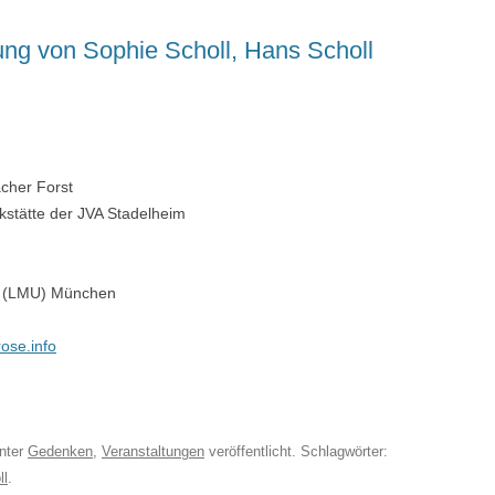
tung von Sophie Scholl, Hans Scholl
cher Forst
stätte der JVA Stadelheim
G (LMU) München
ose.info
nter
Gedenken
,
Veranstaltungen
veröffentlicht. Schlagwörter:
ll
.