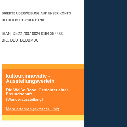
DIREKTE ÜBERWEISUNG AUF UNSER KONTO
BEI DER DEUTSCHEN BANK
IBAN: DE22 7007 0024 0194 3877 00
BIC: DEUTDEDBMUC
kultour.innovativ - 
Ausstellungsverleih
Die Weiße Rose. Gesichter einer 
Freundschaft
(Wanderausstellung)
Mehr erfahren (externer Link)