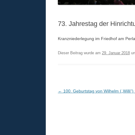
73. Jahrestag der Hinricht
Kranzniederlegung im Friedhof am Perla
Dieser Beitrag wurde am
29. Januar 2018
un
Beitragsnavigation
←
100. Geburtstag von Wilhelm („Willi“)