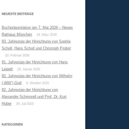
NEUESTE BEITRÄGE
Buchpräsentation am 7. Mai 2026 – Neues
Rathaus München
24. März 2026
83. Jahrestag der Hinrichtung von Sophie
Scholl, Hans Scholl und Christoph Probst
20. Februar 2026
81. Jahrestag der Hinrichtung von Hans
Leipelt
28. Januar 2026
82. Jahrestag der Hinrichtung von Wilhelm
(„Willi“) Graf
9. Oktober 2025
82. Jahrestag der Hinrichtung von
Alexander Schmorell und Prof. Dr. Kurt
Huber
29. Juli 2025
KATEGORIEN