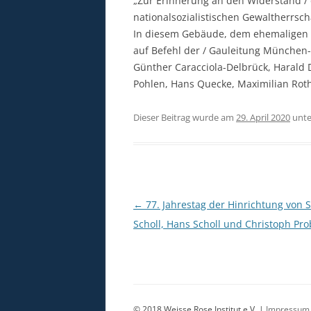
„Zur Erinnerung an den Widerstand / d
nationalsozialistischen Gewaltherrscha
In diesem Gebäude, dem ehemaligen /
auf Befehl der / Gauleitung München-
Günther Caracciola-Delbrück, Harald D
Pohlen, Hans Quecke, Maximilian Roth,
Dieser Beitrag wurde am
29. April 2020
unt
Beitragsnavigation
←
77. Jahrestag der Hinrichtung von 
Scholl, Hans Scholl und Christoph Pro
© 2018 Weisse Rose Institut e.V. |
Impressum