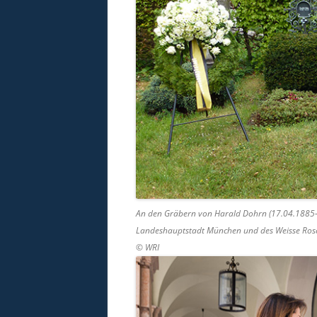
An den Gräbern von Harald Dohrn (17.04.1885-
Landeshauptstadt München und des Weisse Rose 
© WRI