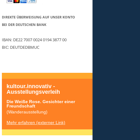
DIREKTE ÜBERWEISUNG AUF UNSER KONTO
BEI DER DEUTSCHEN BANK
IBAN: DE22 7007 0024 0194 3877 00
BIC: DEUTDEDBMUC
kultour.innovativ - 
Ausstellungsverleih
Die Weiße Rose. Gesichter einer 
Freundschaft
(Wanderausstellung)
Mehr erfahren (externer Link)