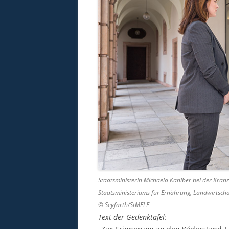
Staatsministerin Michaela Kaniber bei der Kran
Staatsministeriums für Ernährung, Landwirtscha
© Seyfarth/StMELF
Text der Gedenktafel: