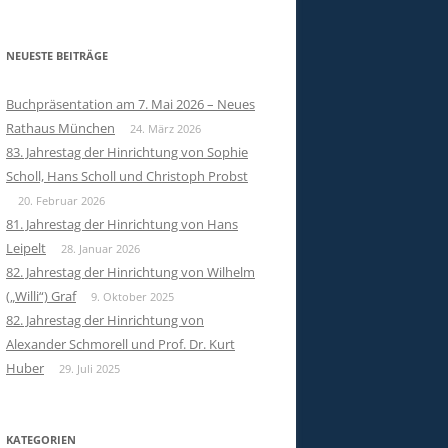
NEUESTE BEITRÄGE
Buchpräsentation am 7. Mai 2026 – Neues
Rathaus München
24. März 2026
83. Jahrestag der Hinrichtung von Sophie
Scholl, Hans Scholl und Christoph Probst
20. Februar 2026
81. Jahrestag der Hinrichtung von Hans
Leipelt
28. Januar 2026
82. Jahrestag der Hinrichtung von Wilhelm
(„Willi“) Graf
9. Oktober 2025
82. Jahrestag der Hinrichtung von
Alexander Schmorell und Prof. Dr. Kurt
Huber
29. Juli 2025
KATEGORIEN