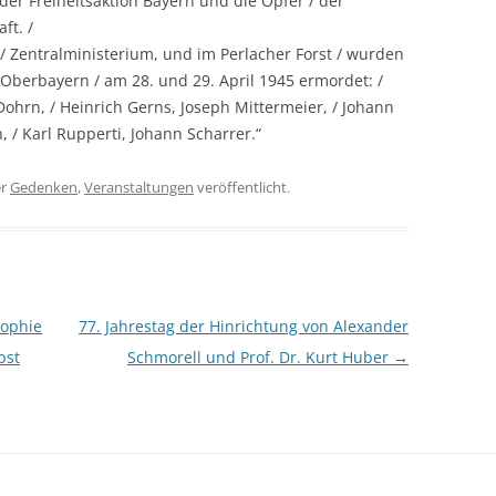
er Freiheitsaktion Bayern und die Opfer / der
ft. /
 Zentralministerium, und im Perlacher Forst / wurden
Oberbayern / am 28. und 29. April 1945 ermordet: /
ohrn, / Heinrich Gerns, Joseph Mittermeier, / Johann
 / Karl Rupperti, Johann Scharrer.“
er
Gedenken
,
Veranstaltungen
veröffentlicht.
Sophie
77. Jahrestag der Hinrichtung von Alexander
bst
Schmorell und Prof. Dr. Kurt Huber
→