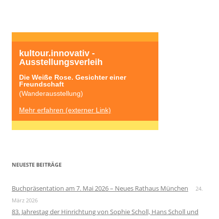
kultour.innovativ - 
Ausstellungsverleih
Die Weiße Rose. Gesichter einer 
Freundschaft
(Wanderausstellung)
Mehr erfahren (externer Link)
NEUESTE BEITRÄGE
Buchpräsentation am 7. Mai 2026 – Neues Rathaus München
24.
März 2026
83. Jahrestag der Hinrichtung von Sophie Scholl, Hans Scholl und