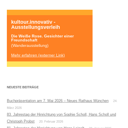
kultour.innovativ - 
Ausstellungsverleih
Die Weiße Rose. Gesichter einer 
Freundschaft
(Wanderausstellung)
Mehr erfahren (externer Link)
NEUESTE BEITRÄGE
Buchpräsentation am 7. Mai 2026 – Neues Rathaus München
24.
März 2026
83. Jahrestag der Hinrichtung von Sophie Scholl, Hans Scholl und
Christoph Probst
20. Februar 2026