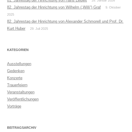
81. Jahrestag der Hinrichtung von Hans Leipelt
28. Januar 2026
82. Jahrestag der Hinrichtung von Wilhelm („Willi“) Graf
9. Oktober
2025
82. Jahrestag der Hinrichtung von Alexander Schmorell und Prof. Dr.
Kurt Huber
29. Juli 2025
KATEGORIEN
Ausstellungen
Gedenken
Konzerte
Trauerfeiern
Veranstaltungen
Veröffentlichungen
Vorträge
BEITRAGSARCHIV