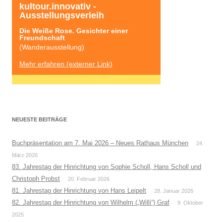
kultour.innovativ - 
Ausstellungsverleih
Die Weiße Rose. Gesichter einer 
Freundschaft
(Wanderausstellung)
Mehr erfahren (externer Link)
NEUESTE BEITRÄGE
Buchpräsentation am 7. Mai 2026 – Neues Rathaus München
24.
März 2026
83. Jahrestag der Hinrichtung von Sophie Scholl, Hans Scholl und
Christoph Probst
20. Februar 2026
81. Jahrestag der Hinrichtung von Hans Leipelt
28. Januar 2026
82. Jahrestag der Hinrichtung von Wilhelm („Willi“) Graf
9. Oktober
2025