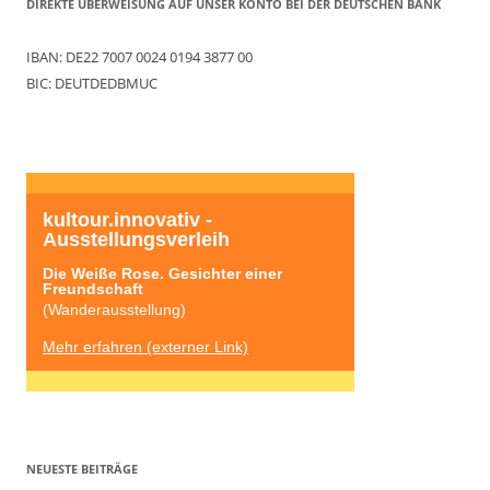
DIREKTE ÜBERWEISUNG AUF UNSER KONTO BEI DER DEUTSCHEN BANK
IBAN: DE22 7007 0024 0194 3877 00
BIC: DEUTDEDBMUC
kultour.innovativ - 
Ausstellungsverleih
Die Weiße Rose. Gesichter einer 
Freundschaft
(Wanderausstellung)
Mehr erfahren (externer Link)
NEUESTE BEITRÄGE