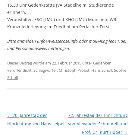
15.30 Uhr Gedenkstätte JVA Stadelheim: Studierende
erinnern.
Veranstalter: ESG (LMU) und KHG (LMU) München, WRI
Kranzniederlegung im Friedhof am Perlacher Forst
Bitte anmelden (info@weisserose.info oder mail@khg-leo11.de)
und Personalausweis mitbringen.
Dieser Beitrag wurde am
22. Februar 2015
unter
Gedenken
veröffentlicht. Schlagwörter:
Christoph Probst
,
Hans Scholl
,
Sophie
Scholl
.
Beitragsnavigation
←
70. Jahrestag der
72. Jahrestag der Hinrichtung
Hinrichtung von Hans Leipelt
von Alexander Schmorell und
Prof. Dr. Kurt Huber
→