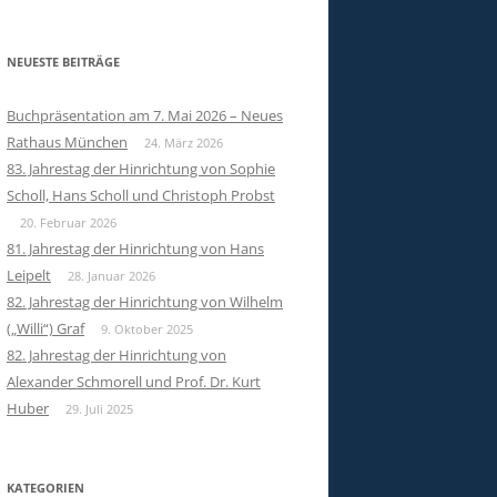
NEUESTE BEITRÄGE
Buchpräsentation am 7. Mai 2026 – Neues
Rathaus München
24. März 2026
83. Jahrestag der Hinrichtung von Sophie
Scholl, Hans Scholl und Christoph Probst
20. Februar 2026
81. Jahrestag der Hinrichtung von Hans
Leipelt
28. Januar 2026
82. Jahrestag der Hinrichtung von Wilhelm
(„Willi“) Graf
9. Oktober 2025
82. Jahrestag der Hinrichtung von
Alexander Schmorell und Prof. Dr. Kurt
Huber
29. Juli 2025
KATEGORIEN