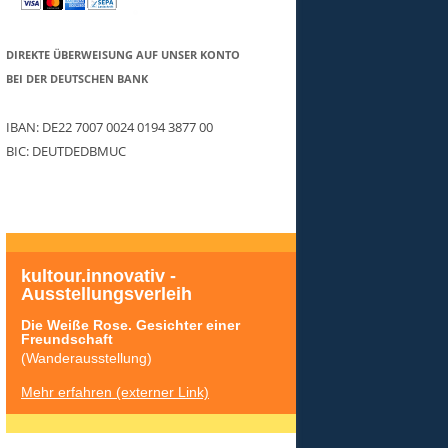
DIREKTE ÜBERWEISUNG AUF UNSER KONTO
BEI DER DEUTSCHEN BANK
IBAN: DE22 7007 0024 0194 3877 00
BIC: DEUTDEDBMUC
kultour.innovativ - 
Ausstellungsverleih
Die Weiße Rose. Gesichter einer 
Freundschaft
(Wanderausstellung)
Mehr erfahren (externer Link)